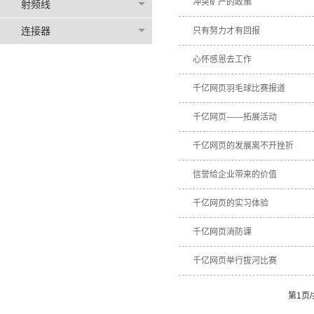
冲突矿产的政策
射频线
连接器
只有努力才有回报
心怀感恩去工作
千亿网页羽毛球比赛报道
千亿网页——拓展活动
千亿网页的发展离不开挫折
信誉给企业带来的价值
千亿网页的实习体验
千亿网页消防课
千亿网页举行拔河比赛
第1页