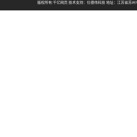
版权所有:千亿网页 技术支持：
仕德伟科技
地址：江苏省苏州市昆